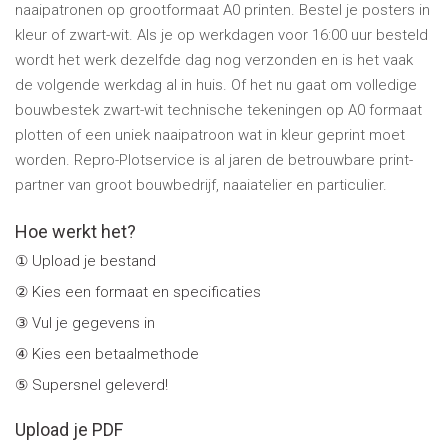
naaipatronen op grootformaat A0 printen. Bestel je posters in
kleur of zwart-wit. Als je op werkdagen voor 16:00 uur besteld
wordt het werk dezelfde dag nog verzonden en is het vaak
de volgende werkdag al in huis. Of het nu gaat om volledige
bouwbestek zwart-wit technische tekeningen op A0 formaat
plotten of een uniek naaipatroon wat in kleur geprint moet
worden. Repro-Plotservice is al jaren de betrouwbare print-
partner van groot bouwbedrijf, naaiatelier en particulier.
Ga
Ga
Hoe werkt het?
naar
naar
het
het
① Upload je bestand
einde
begin
② Kies een formaat en specificaties
van
van
de
de
③ Vul je gegevens in
afbeeldingen-
afbeeldingen-
④ Kies een betaalmethode
gallerij
gallerij
⑤ Supersnel geleverd!
Upload je PDF