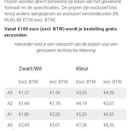
Prijzen worden direct berekend op basis van het gewenste
formaat en de specificaties. De prijzen zijn exclusief btw
tenzij anders aangegeven en exclusief verzendkosten (NL
€6,60, BE €7,95 excl. BTW).
Vanaf €100 euro (excl. BTW) wordt je bestelling gratis
verzonden.
Hieronder vind je een overzicht van de prijzen voor een
gevouwen technische tekening
Zwart/Wit
Kleur
Excl. BTW
Incl. BTW.
Excl. BTW
Incl. BTW
A3
€1,27
€1,54
€3,55
€4,29
A2
€1,48
€1,79
€4,19
€5,07
A1
€1,83
€2,33
€5,25
€6,35
A0
€2,49
€3,01
€7,24
€8,76