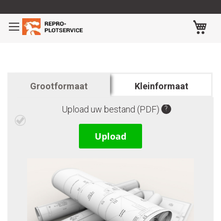
Ga
naar
Wi
de
inhoud
Grootformaat
Kleinformaat
Upload uw bestand (PDF)
Upload