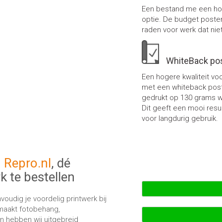
Een bestand me een hog
optie. De budget poster
raden voor werk dat niet
WhiteBack po
Een hogere kwaliteit v
met een whiteback poste
gedrukt op 130 grams wh
Dit geeft een mooi resu
voor langdurig gebruik.
n
Repro.nl
, dé
k te bestellen
udig je voordelig printwerk bij
emaakt fotobehang,
en hebben wij uitgebreid