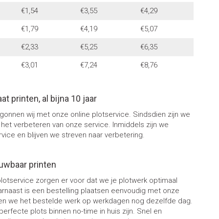
€1,54
€3,55
€4,29
€1,79
€4,19
€5,07
€2,33
€5,25
€6,35
€3,01
€7,24
€8,76
t printen, al bijna 10 jaar
egonnen wij met onze online plotservice. Sindsdien zijn we
het verbeteren van onze service. Inmiddels zijn we
rvice en blijven we streven naar verbetering.
uwbaar printen
lotservice zorgen er voor dat we je plotwerk optimaal
rnaast is een bestelling plaatsen eenvoudig met onze
ren we het bestelde werk op werkdagen nog dezelfde dag.
perfecte plots binnen no-time in huis zijn. Snel en