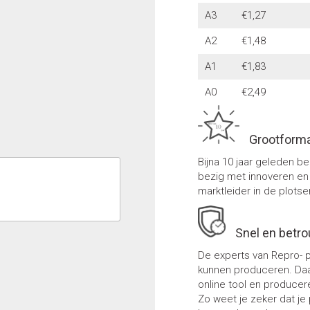
A3
€1,27
A2
€1,48
A1
€1,83
A0
€2,49
Grootformaa
Bijna 10 jaar geleden b
bezig met innoveren en 
marktleider in de plotse
Snel en betro
De experts van Repro- p
kunnen produceren. Daa
online tool en produce
Zo weet je zeker dat je 