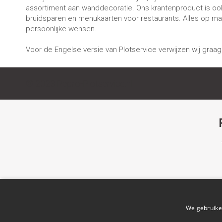
assortiment aan wanddecoratie. Ons krantenproduct is ook
bruidsparen en menukaarten voor restaurants. Alles op m
persoonlijke wensen.
Voor de Engelse versie van Plotservice verwijzen wij graag
© 2023 Repro-Plotservice.nl
We gebruiken