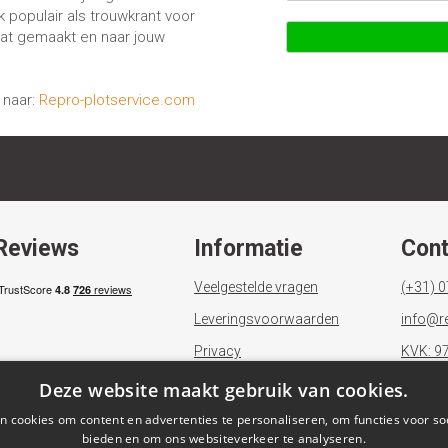
 populair als trouwkrant voor
aat gemaakt en naar jouw
 naar:
Repro-plotservice.com
Reviews
Informatie
Cont
Veelgestelde vragen
(+31) 
Leveringsvoorwaarden
info@re
Privacy
KVK: 9
Retourbeleid
BTW: 
Deze website maakt gebruik van cookies.
Klachtenregeling
IBAN: 
 cookies om content en advertenties te personaliseren, om functies voor so
bieden en om ons websiteverkeer te analyseren.
Over Repro-plotservice.nl