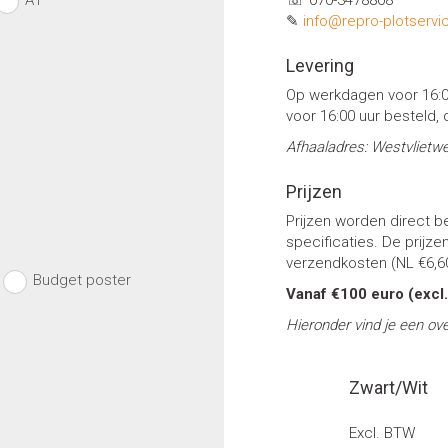
A1
☏ 070-3478808
✎
info@repro-plotservic
Levering
Op werkdagen voor 16:0
voor 16:00 uur besteld,
Afhaaladres: Westvlietw
Prijzen
Prijzen worden direct 
specificaties. De prijze
verzendkosten (NL €6,60
Budget poster
Vanaf €100 euro (excl.
Hieronder vind je een ov
Zwart/Wit
Excl. BTW