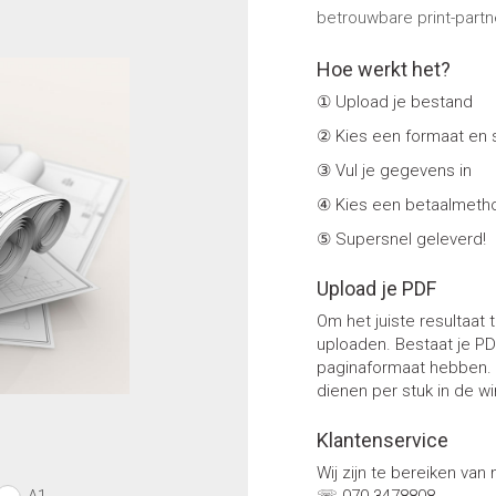
betrouwbare print-partne
Ga
Ga
Hoe werkt het?
naar
naar
het
het
① Upload je bestand
einde
begin
② Kies een formaat en s
van
van
de
de
③ Vul je gegevens in
afbeeldingen-
afbeeldingen-
④ Kies een betaalmeth
gallerij
gallerij
⑤ Supersnel geleverd!
Upload je PDF
Om het juiste resultaat
uploaden. Bestaat je P
paginaformaat hebben.
dienen per stuk in de w
Klantenservice
Wij zijn te bereiken van