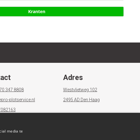
Kranten
act
Adres
070 347 8808
Westvlietweg 102
pro-plotservice.nl
2495 AD Den Haag
7082163
NL867903685B01
NL08 RABO 0119 2112 62
cial media te